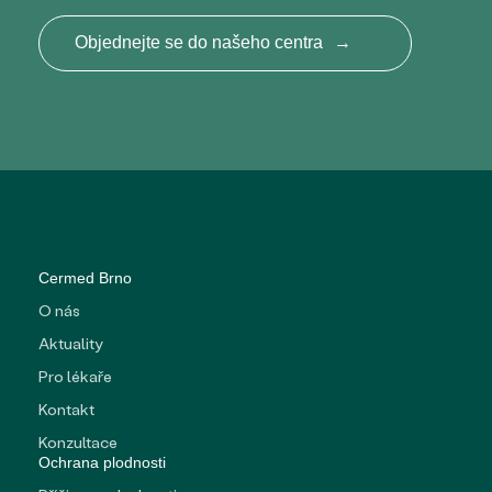
Objednejte se do našeho centra
→
Cermed Brno
O nás
Aktuality
Pro lékaře
Kontakt
Konzultace
Ochrana plodnosti
→