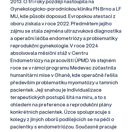
2013. O tři roky později nastoupila na
Gynekologicko-porodnickou kliniku FN Brno a LF
MU, kde působí doposud. Evropskou atestaci z
oboru získala v roce 2022. Předmětem jejího
zájmu se stala zejména ultrazvuková diagnostika
a operační léčba endometriózy a problematiky
reprodukční gynekologie. V roce 2024
absolvovala měsíční stáž v Centru
Endometriózy na pracovišti ÚPMD. Ve stejném
roce se v rámci programu Medevac zúčastnila
humanitární mise v Ghaně, kde operačně řešila
především problematiku myomatózy u tamních
pacientek. Její snahou je individualizace
terapeutických postupů šitá na míru, a to s
ohledem na preference a reprodukční plány
konkrétních pacientek. Úzce spolupracuje s
kolegy z jiných oborů podílejících se na péči o
pacientky s endometriózou. Současně pracuje