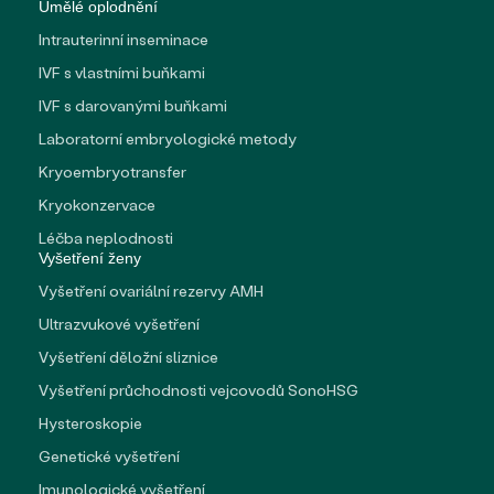
Umělé oplodnění
Intrauterinní inseminace
IVF s vlastními buňkami
IVF s darovanými buňkami
Laboratorní embryologické metody
Kryoembryotransfer
Kryokonzervace
Léčba neplodnosti
Vyšetření ženy
Vyšetření ovariální rezervy AMH
Ultrazvukové vyšetření
Vyšetření děložní sliznice
Vyšetření průchodnosti vejcovodů SonoHSG
Hysteroskopie
Genetické vyšetření
Imunologické vyšetření