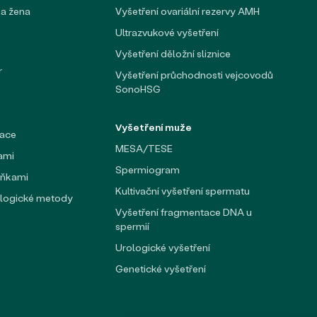
a žena
Vyšetření ovariální rezervy AMH
Ultrazvukové vyšetření
Vyšetření děložní sliznice
r
Vyšetření průchodnosti vejcovodů
SonoHSG
Vyšetření muže
nace
MESA/TESE
kami
Spermiogram
uňkami
Kultivační vyšetření spermatu
ologické metody
Vyšetření fragmentace DNA u
spermií
Urologické vyšetření
Genetické vyšetření