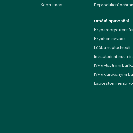
Konzultace
Reprodukční ochran
Umělé oplodnění
Kryoembryotransfe
Kryokonzervace
Léčba neplodnosti
Intrauterinní insemi
IVF s vlastními buň
IVF s darovanými b
Laboratorní embry