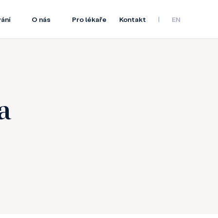
ání
O nás
Pro lékaře
Kontakt
EN
a