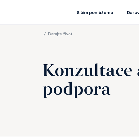
S čím pomůžeme
Darov
/
Darujte život
Konzultace 
podpora