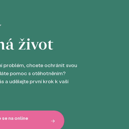
y
ná život
í problém, chcete ochránit svou
edáte pomoc s otěhotněním?
s a udělejte první krok k vaší
 se na online
→