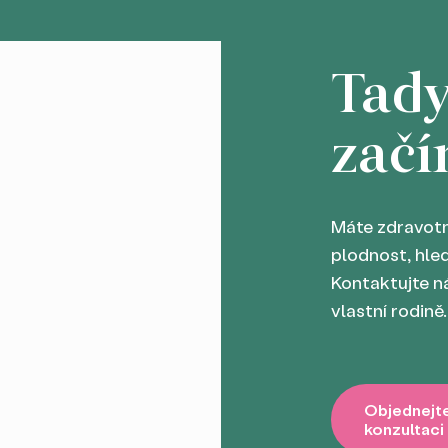
Tad
začí
Máte zdravotn
plodnost, hl
Kontaktujte ná
vlastní rodině.
Objednejte
konzultaci