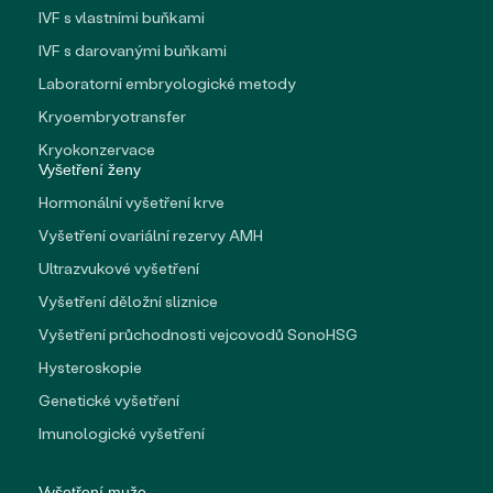
IVF s vlastními buňkami
IVF s darovanými buňkami
Laboratorní embryologické metody
Kryoembryotransfer
Kryokonzervace
Vyšetření ženy
Hormonální vyšetření krve
Vyšetření ovariální rezervy AMH
Ultrazvukové vyšetření
Vyšetření děložní sliznice
Vyšetření průchodnosti vejcovodů SonoHSG
Hysteroskopie
Genetické vyšetření
Imunologické vyšetření
Vyšetření muže