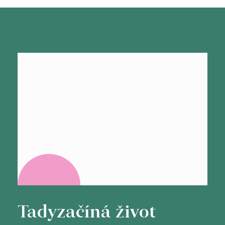
Tady
začíná život